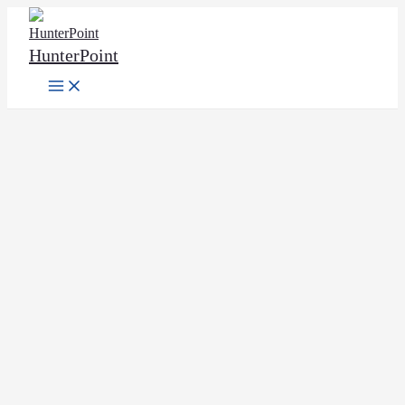
Ir
al
HunterPoint
contenido
Main
Menu