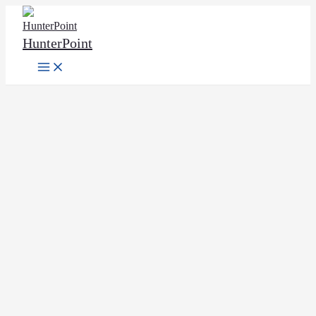
Ir
al
HunterPoint
contenido
Main
Menu