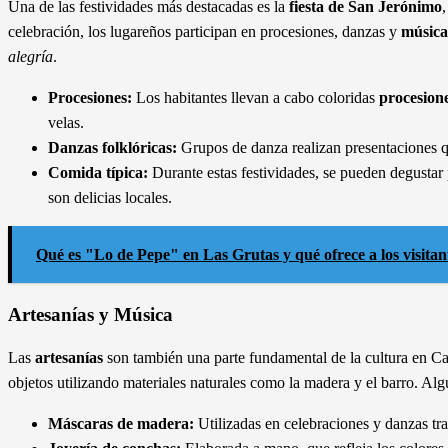
Una de las festividades más destacadas es la
fiesta de San Jerónimo
celebración, los lugareños participan en procesiones, danzas y
música
alegría
.
Procesiones:
Los habitantes llevan a cabo coloridas
procesion
velas.
Danzas folklóricas:
Grupos de danza realizan presentaciones que
Comida típica:
Durante estas festividades, se pueden degustar
son delicias locales.
Qué es "Lo de Pepe" en Las Grutas y qué ofrece a los visitan
Artesanías y Música
Las
artesanías
son también una parte fundamental de la cultura en Ca
objetos utilizando materiales naturales como la madera y el barro. Al
Máscaras de madera:
Utilizadas en celebraciones y danzas tra