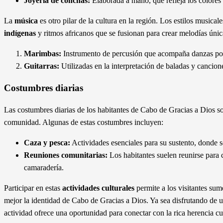
Joyería de conchas:
Elaborada a mano, que refleja los colores 
La
música
es otro pilar de la cultura en la región. Los estilos musica
indígenas
y ritmos africanos que se fusionan para crear melodías ún
Marimbas:
Instrumento de percusión que acompaña danzas po
Guitarras:
Utilizadas en la interpretación de baladas y cancione
Costumbres diarias
Las costumbres diarias de los habitantes de Cabo de Gracias a Dios so
comunidad. Algunas de estas costumbres incluyen:
Caza y pesca:
Actividades esenciales para su sustento, donde se
Reuniones comunitarias:
Los habitantes suelen reunirse para
camaradería.
Participar en estas
actividades culturales
permite a los visitantes su
mejor la identidad de Cabo de Gracias a Dios. Ya sea disfrutando de u
actividad ofrece una oportunidad para conectar con la rica herencia cul