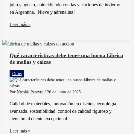
julio y agosto, coincidiendo con las vacaciones de invierno
en Argentina. ¡Nieve y adrenalina!
Cuándo
Leer más »
es
la
temporada
alta
Qué características debe tener una buena fábrica
de mallas y calzas
en
Cerro
Otros
Catedral
para
esquiar
Por
Nicolás Pereyra
/
20 de junio de 2025
Calidad de materiales, innovación en diseños, tecnología
avanzada, sostenibilidad, control de calidad riguroso y
atención al cliente excepcional.
Qué
Leer más »