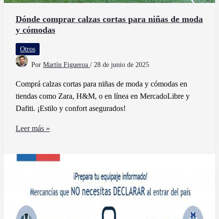
Dónde comprar calzas cortas para niñas de moda
y cómodas
Otros
Por
Martín Figueroa
/
28 de junio de 2025
Comprá calzas cortas para niñas de moda y cómodas en
tiendas como Zara, H&M, o en línea en MercadoLibre y
Dafiti. ¡Estilo y confort asegurados!
Dónde
Leer más »
comprar
calzas
cortas
para
niñas
de
moda