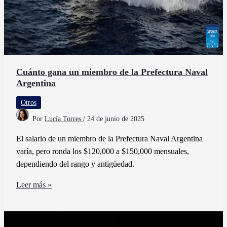
Cuánto gana un miembro de la Prefectura Naval
Argentina
Otros
Por
Lucía Torres
/
24 de junio de 2025
El salario de un miembro de la Prefectura Naval Argentina
varía, pero ronda los $120,000 a $150,000 mensuales,
dependiendo del rango y antigüedad.
Cuánto
Leer más »
gana
un
miembro