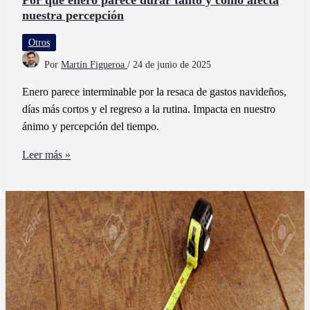
Por qué enero parece durar tanto y cómo afecta
nuestra percepción
Otros
Por
Martín Figueroa
/
24 de junio de 2025
Enero parece interminable por la resaca de gastos navideños,
días más cortos y el regreso a la rutina. Impacta en nuestro
ánimo y percepción del tiempo.
Por
Leer más »
qué
enero
parece
durar
tanto
y
cómo
afecta
nuestra