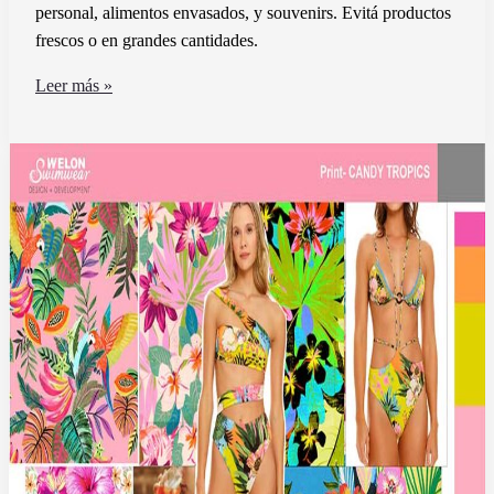
personal, alimentos envasados, y souvenirs. Evitá productos
frescos o en grandes cantidades.
Qué
Leer más »
productos
puedo
pasar
por
la
aduana
chilena
sin
problemas