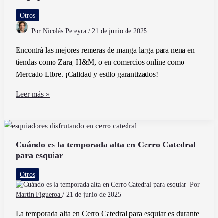
Otros
Por
Nicolás Pereyra
/
21 de junio de 2025
Encontrá las mejores remeras de manga larga para nena en
tiendas como Zara, H&M, o en comercios online como
Mercado Libre. ¡Calidad y estilo garantizados!
Dónde
Leer más »
encontrar
las
mejores
remeras
Cuándo es la temporada alta en Cerro Catedral
para esquiar
de
manga
Otros
larga
Por
para
Martín Figueroa
/
21 de junio de 2025
nena
La temporada alta en Cerro Catedral para esquiar es durante