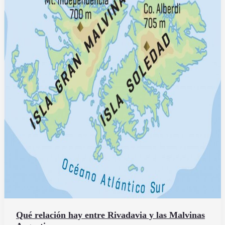
de
ordeño
espina
de
pescado
Qué relación hay entre Rivadavia y las Malvinas