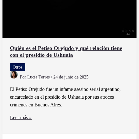
Quién es el Petiso Orejudo y qué relación tiene
con el presidio de Ushuaia
Otros
Por
Lucía Torres
/
24 de junio de 2025
El Petiso Orejudo fue un infame asesino serial argentino,
encarcelado en el presidio de Ushuaia por sus atroces
crímenes en Buenos Aires.
Quién
Leer más »
es
el