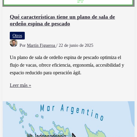
Qué características tiene un plano de sala de
ordeño espina de pescado
Otros
Por
Martín Figueroa
/
22 de junio de 2025
Un plano de sala de ordeño espina de pescado optimiza el
flujo de vacas, ofrece eficiencia, ergonomía, accesibilidad y
espacio reducido para operación ágil.
Qué
Leer más »
características
tiene
un
plano
de
sala