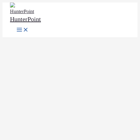
Ir
al
HunterPoint
contenido
Main
Menu