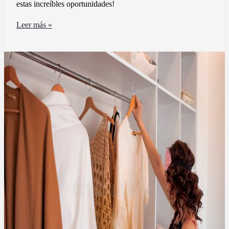
estas increíbles oportunidades!
Qué
Leer más »
promociones
disponibles
tiene
Santander
Río
en
Alto
Rosario