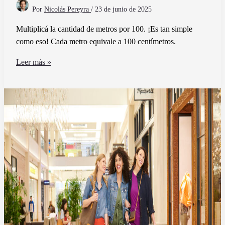
Por
Nicolás Pereyra
/
23 de junio de 2025
Multiplicá la cantidad de metros por 100. ¡Es tan simple
como eso! Cada metro equivale a 100 centímetros.
Cómo
Leer más »
puedo
convertir
metros
a
centímetros
de
manera
sencilla