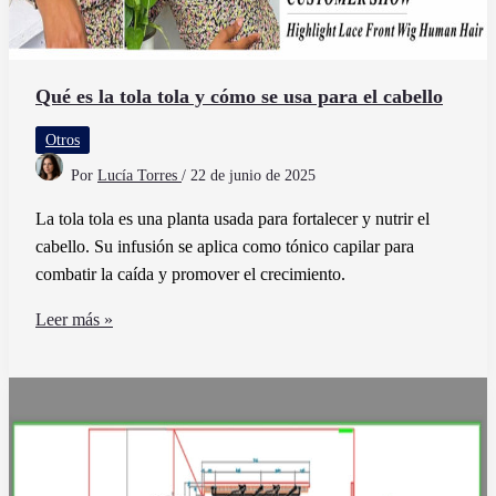
Qué es la tola tola y cómo se usa para el cabello
Otros
Por
Lucía Torres
/
22 de junio de 2025
La tola tola es una planta usada para fortalecer y nutrir el
cabello. Su infusión se aplica como tónico capilar para
combatir la caída y promover el crecimiento.
Qué
Leer más »
es
la
tola
tola
y
cómo