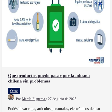
y
cómodas
Qué productos puedo pasar por la aduana
chilena sin problemas
Otros
Por
Martín Figueroa
/
27 de junio de 2025
Podés llevar ropa, artículos personales, electrónicos de uso