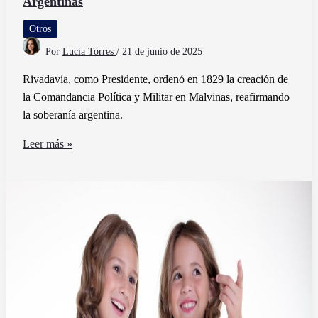
Argentinas
Otros
Por
Lucía Torres
/
21 de junio de 2025
Rivadavia, como Presidente, ordenó en 1829 la creación de
la Comandancia Política y Militar en Malvinas, reafirmando
la soberanía argentina.
Qué
Leer más »
relación
hay
entre
Rivadavia
y
las
Malvinas
Argentinas