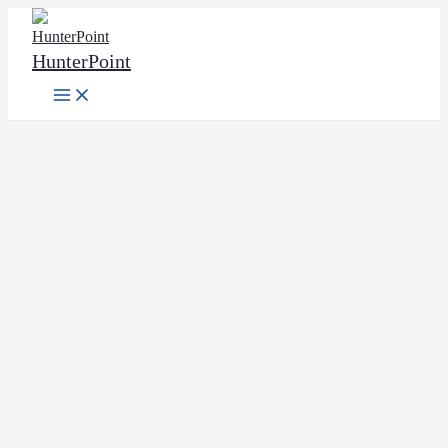
Ir
al
HunterPoint
contenido
Main
Menu